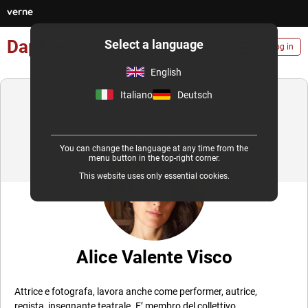
verne
×
×
×
Daphne
Select a language
English
Log in
English
Italiano
Deutsch
You can change the language at any time from the
menu button in the top-right corner.
This website uses only essential cookies.
Alice Valente Visco
Attrice e fotografa, lavora anche come performer, autrice,
regista, insegnante teatrale. E’ membro del collettivo