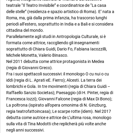
teatrale “Il Teatro Invisibile” e coordinatrice de “La casa
delle stelle” (residenza e spazio artistico di Roma). E’ nata a
Roma, ma, già dalla prima infanzia, ha trascorso lunghi
periodi all’estero, soprattutto in India e a Bali e si considera
cittadina del mondo.
Parallelamente agli studi in Antropologia Culturale, si è
formata come attrice, raccgliendo gli insegnamenti
soprattutto di Chiara Guidi, Dario Fo, Fabiana Iacozzilli,
Michele Monetta, Valerio Binasco.
Nel 2011 debutta come attrice protagonista in Medea
(regia di Giovanni Greco).
Fra i suoi spettacoli successivi: il monologo O cu nui o cu
iddi (regia di L. Aprati eE. Fierro); Alcesti. La terra dei
lombrichi e Gola. In tre movimenti (regia di Chiara Guidi –
Raffaello Sanzio Societas); Paesaggio (di H. Pinter, regia di
Francesca Iozzi); Giovanni Falcone (regia di Max Di Bono);
La poltrona (ispirato all’opera omonima di N. Ginzburg,
regia teatrofattoincasa); Le scarpe rotte (idem). Nel 2017
debutta come autrice e attrice de L’ultima rosa, monologo
sulla vita di Tina Modotti che replicherà più volte anche
negli anni successivi.