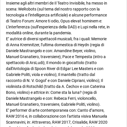
Insieme agli altri membri de Il Teatro Invisibile, ha messo in
scena: WeRobots (sul tema del nostro rapporto con la
tecnologia e l’intelligenza artificiale) e alcune performance
di Teatro Forum: Amore ti odio, Opus elevat hominem e:
L’interferenza (sull’esperienza della DAD) e Lupi nella rete, in
modalità online, durante la pandemia.
E’ autrice di diversi spettacoli musicali, fra i quali: Memorie
di Anna Kremnitzer, l’ultima domestica di Heydn (regia di
Daniele Mastrangelo e con: Amandine Beyer, violino,
Manuel Granatiero, traversiere); Pace e Tempesta (intro a
spettacolo di ArsLudi); Il mondo in giocattolo (tratto
dall’Antologia di Spoon River di Edgar Lee Masters e con
Gabriele Politi, viola e violino); Il mantello (tratto dal
racconto di N. V. Gogol’ e con Daniele Cipriani, violino); Il
violinista di Rotschild (tratto da A. Čechov e con Caterina
Bono, violino) e attrice in: Come sta la luna? (regia di
Daniele Mastrangelo e con: Rebeca Ferri, violoncello,
Manuel Granatiero, traversiere, Gabriele Politi, violino).
E’ performer di arte contemporanea con: Canto d’amore,
RAW 2016 e, in collaborazione con l’artista visiva Manuela
Scannavini, in: Attraverso, RAW 2017, Crisalide, RAW 2020